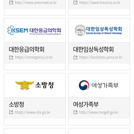
http://www.prevmed.or.kr
https://www.trauma.or.kr
대한응급의학회
대한임상독성학회
https://emergency.or.kr
https://ksclintox.jams.or.kr
소방청
여성가족부
https://www.nfa.go.kr
http://www.mogef.go.kr