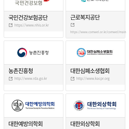
근로복지공단
국민건강보험공단
https://www.nhis.or.kr
https://www.comwel.or.kr/comwel/main.j
농촌진흥청
대한심폐소생협회
http://www.rda.go.kr
http://www.kacpr.org
대한예방의학회
대한외상학회