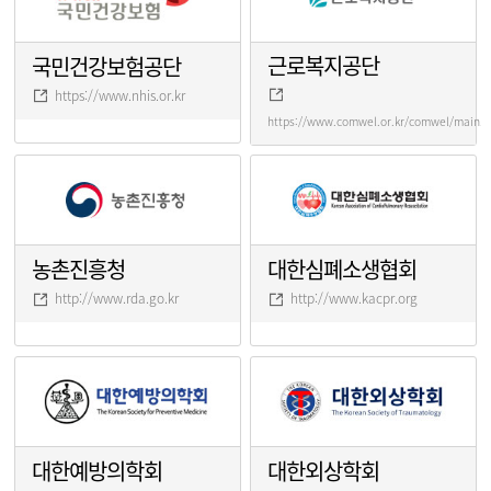
근로복지공단
국민건강보험공단
https://www.nhis.or.kr
https://www.comwel.or.kr/comwel/main.j
농촌진흥청
대한심폐소생협회
http://www.rda.go.kr
http://www.kacpr.org
대한예방의학회
대한외상학회