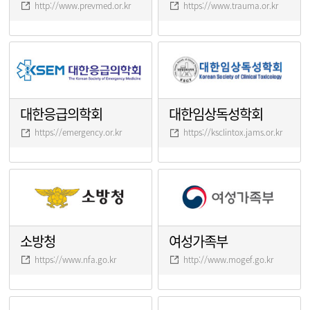
http://www.prevmed.or.kr
https://www.trauma.or.kr
대한응급의학회
대한임상독성학회
https://emergency.or.kr
https://ksclintox.jams.or.kr
소방청
여성가족부
https://www.nfa.go.kr
http://www.mogef.go.kr