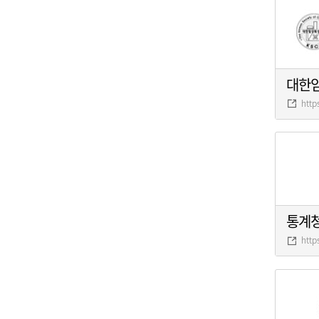
대한
http
통계
http