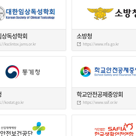
임상독성학회
소방청
s://ksclintox.jams.or.kr
https://www.nfa.go.kr
청
학교안전공제중앙회
s://kostat.go.kr
https://www.ssif.or.kr