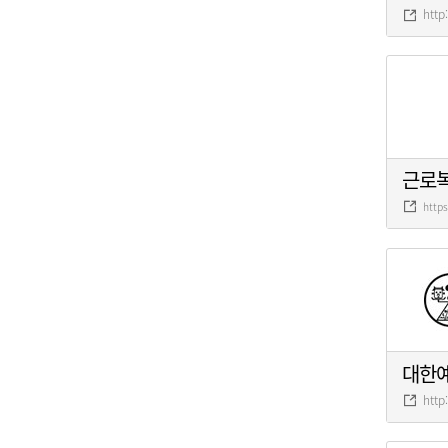
http
근로
http
대한
http