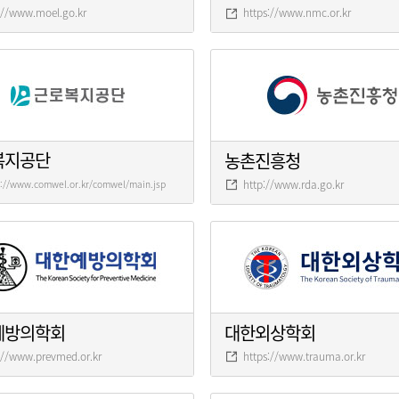
://www.moel.go.kr
https://www.nmc.or.kr
복지공단
농촌진흥청
http://www.rda.go.kr
s://www.comwel.or.kr/comwel/main.jsp
예방의학회
대한외상학회
://www.prevmed.or.kr
https://www.trauma.or.kr