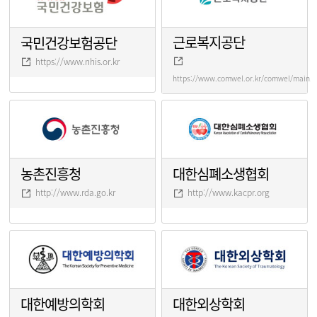
근로복지공단
국민건강보험공단
https://www.nhis.or.kr
https://www.comwel.or.kr/comwel/main.j
농촌진흥청
대한심폐소생협회
http://www.rda.go.kr
http://www.kacpr.org
대한예방의학회
대한외상학회