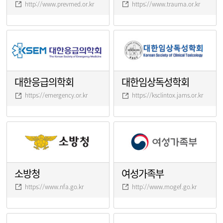
http://www.prevmed.or.kr
https://www.trauma.or.kr
대한응급의학회
대한임상독성학회
https://emergency.or.kr
https://ksclintox.jams.or.kr
소방청
여성가족부
https://www.nfa.go.kr
http://www.mogef.go.kr