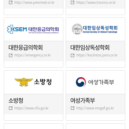
http://www.prevmed.or.kr
https://www.trauma.or.kr
대한응급의학회
대한임상독성학회
https://emergency.or.kr
https://ksclintox.jams.or.kr
소방청
여성가족부
https://www.nfa.go.kr
http://www.mogef.go.kr