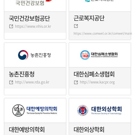
근로복지공단
국민건강보험공단
https://www.nhis.or.kr
https://www.comwel.or.kr/comwel/main.j
농촌진흥청
대한심폐소생협회
http://www.rda.go.kr
http://www.kacpr.org
대한예방의학회
대한외상학회