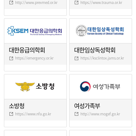
http://www.prevmed.or.kr
https://www.trauma.or.kr
대한응급의학회
대한임상독성학회
https://emergency.or.kr
https://ksclintox.jams.or.kr
소방청
여성가족부
https://www.nfa.go.kr
http://www.mogef.go.kr