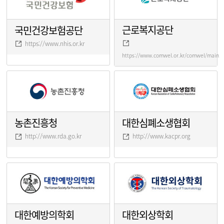
근로복지공단
국민건강보험공단
https://www.nhis.or.kr
https://www.comwel.or.kr/comwel/main.j
농촌진흥청
대한심폐소생협회
http://www.rda.go.kr
http://www.kacpr.org
대한예방의학회
대한외상학회