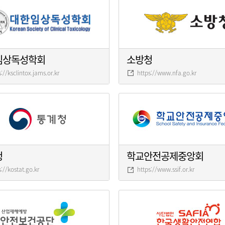
임상독성학회
소방청
s://ksclintox.jams.or.kr
https://www.nfa.go.kr
청
학교안전공제중앙회
s://kostat.go.kr
https://www.ssif.or.kr