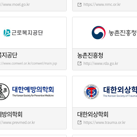
://www.moel.go.kr
https://www.nmc.or.kr
복지공단
농촌진흥청
http://www.rda.go.kr
s://www.comwel.or.kr/comwel/main.jsp
예방의학회
대한외상학회
://www.prevmed.or.kr
https://www.trauma.or.kr