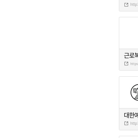
http
근로
http
대한
http