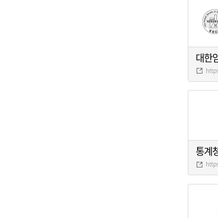
대한
http
통계
http