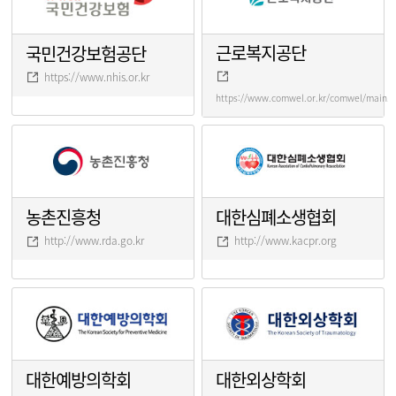
근로복지공단
국민건강보험공단
https://www.nhis.or.kr
https://www.comwel.or.kr/comwel/main.j
농촌진흥청
대한심폐소생협회
http://www.rda.go.kr
http://www.kacpr.org
대한예방의학회
대한외상학회