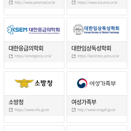
http://www.prevmed.or.kr
https://www.trauma.or.kr
대한응급의학회
대한임상독성학회
https://emergency.or.kr
https://ksclintox.jams.or.kr
소방청
여성가족부
https://www.nfa.go.kr
http://www.mogef.go.kr