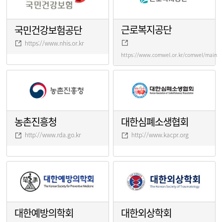
근로복지공단
국민건강보험공단
https://www.nhis.or.kr
https://www.comwel.or.kr/comwel/main.j
농촌진흥청
대한심폐소생협회
http://www.rda.go.kr
http://www.kacpr.org
대한예방의학회
대한외상학회