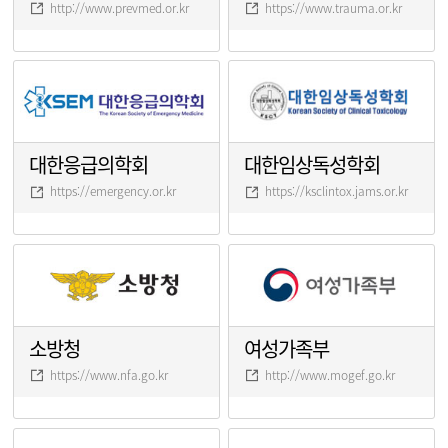
http://www.prevmed.or.kr
https://www.trauma.or.kr
대한응급의학회
대한임상독성학회
https://emergency.or.kr
https://ksclintox.jams.or.kr
소방청
여성가족부
https://www.nfa.go.kr
http://www.mogef.go.kr