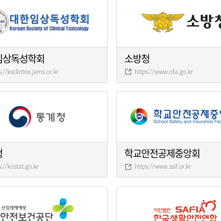
임상독성학회
소방청
s://ksclintox.jams.or.kr
https://www.nfa.go.kr
청
학교안전공제중앙회
s://kostat.go.kr
https://www.ssif.or.kr