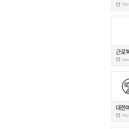
http
근로
http
대한
http