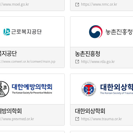
://www.moel.go.kr
https://www.nmc.or.kr
복지공단
농촌진흥청
http://www.rda.go.kr
s://www.comwel.or.kr/comwel/main.jsp
예방의학회
대한외상학회
://www.prevmed.or.kr
https://www.trauma.or.kr