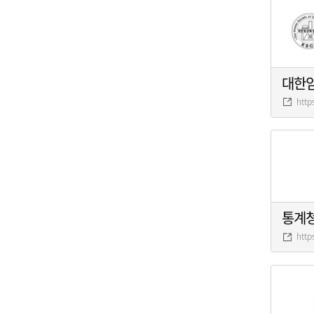
대한
http
통계
http