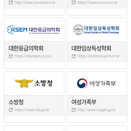
http://www.prevmed.or.kr
https://www.trauma.or.kr
대한응급의학회
대한임상독성학회
https://emergency.or.kr
https://ksclintox.jams.or.kr
소방청
여성가족부
https://www.nfa.go.kr
http://www.mogef.go.kr