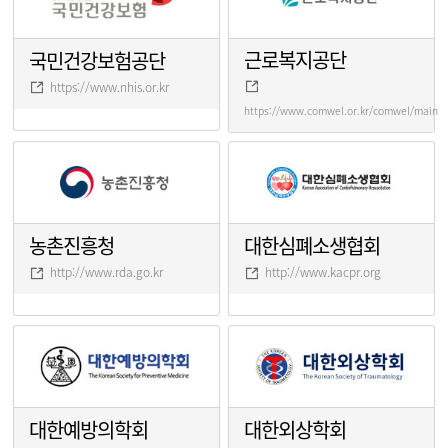
근로복지공단
국민건강보험공단
https://www.nhis.or.kr
https://www.comwel.or.kr/comwel/main.j
농촌진흥청
대한심폐소생협회
http://www.rda.go.kr
http://www.kacpr.org
대한예방의학회
대한외상학회