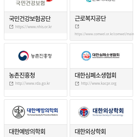
근로복지공단
국민건강보험공단
https://www.nhis.or.kr
https://www.comwel.or.kr/comwel/main.j
농촌진흥청
대한심폐소생협회
http://www.rda.go.kr
http://www.kacpr.org
대한예방의학회
대한외상학회