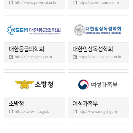
http://www.prevmed.or.kr
https://www.trauma.or.kr
대한응급의학회
대한임상독성학회
https://emergency.or.kr
https://ksclintox.jams.or.kr
소방청
여성가족부
https://www.nfa.go.kr
http://www.mogef.go.kr