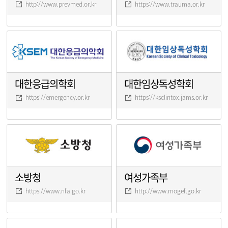
http://www.prevmed.or.kr
https://www.trauma.or.kr
대한응급의학회
대한임상독성학회
https://emergency.or.kr
https://ksclintox.jams.or.kr
소방청
여성가족부
https://www.nfa.go.kr
http://www.mogef.go.kr