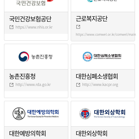
근로복지공단
국민건강보험공단
https://www.nhis.or.kr
https://www.comwel.or.kr/comwel/main.j
농촌진흥청
대한심폐소생협회
http://www.rda.go.kr
http://www.kacpr.org
대한예방의학회
대한외상학회