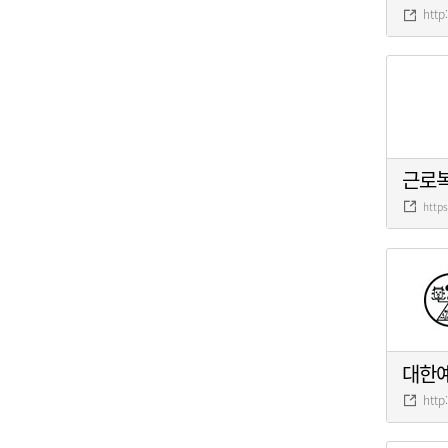
http
근로
http
대한
http