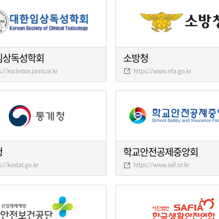
임상독성학회
소방청
s://ksclintox.jams.or.kr
https://www.nfa.go.kr
청
학교안전공제중앙회
s://kostat.go.kr
https://www.ssif.or.kr