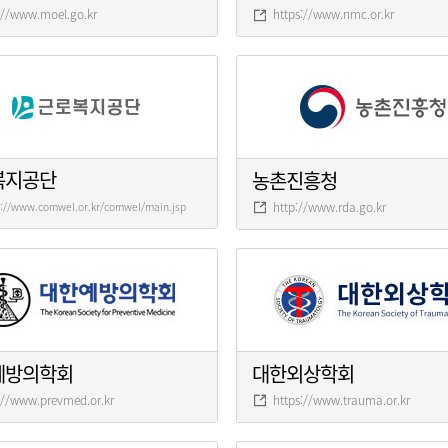
://www.moel.go.kr
https://www.nmc.or.kr
복지공단
농촌진흥청
http://www.rda.go.kr
s://www.comwel.or.kr/comwel/main.jsp
예방의학회
대한외상학회
://www.prevmed.or.kr
https://www.trauma.or.kr