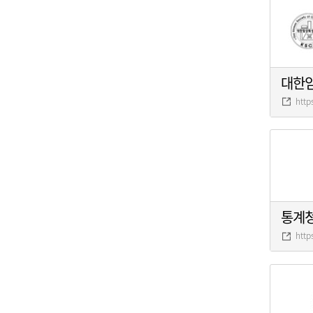
대한
http
통계
http