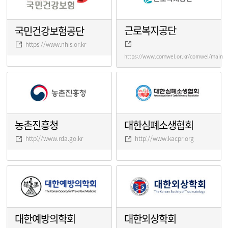
근로복지공단
국민건강보험공단
https://www.nhis.or.kr
https://www.comwel.or.kr/comwel/main.j
농촌진흥청
대한심폐소생협회
http://www.rda.go.kr
http://www.kacpr.org
대한예방의학회
대한외상학회