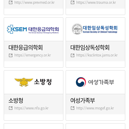
http://www.prevmed.or.kr
https://www.trauma.or.kr
대한응급의학회
대한임상독성학회
https://emergency.or.kr
https://ksclintox.jams.or.kr
소방청
여성가족부
https://www.nfa.go.kr
http://www.mogef.go.kr