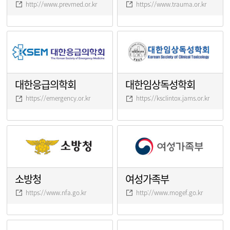
http://www.prevmed.or.kr
https://www.trauma.or.kr
대한응급의학회
대한임상독성학회
https://emergency.or.kr
https://ksclintox.jams.or.kr
소방청
여성가족부
https://www.nfa.go.kr
http://www.mogef.go.kr