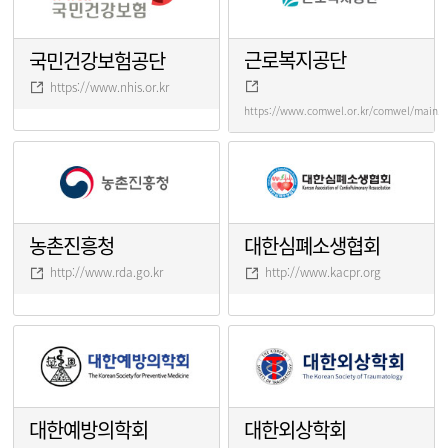
근로복지공단
국민건강보험공단
https://www.nhis.or.kr
https://www.comwel.or.kr/comwel/main.j
농촌진흥청
대한심폐소생협회
http://www.rda.go.kr
http://www.kacpr.org
대한예방의학회
대한외상학회