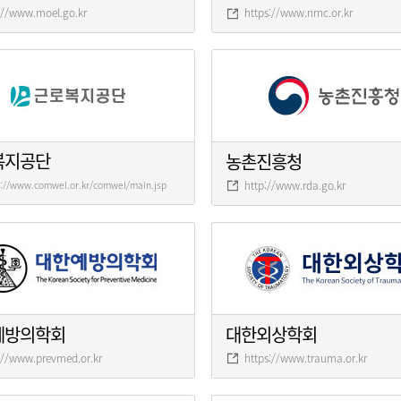
://www.moel.go.kr
https://www.nmc.or.kr
복지공단
농촌진흥청
http://www.rda.go.kr
s://www.comwel.or.kr/comwel/main.jsp
예방의학회
대한외상학회
://www.prevmed.or.kr
https://www.trauma.or.kr