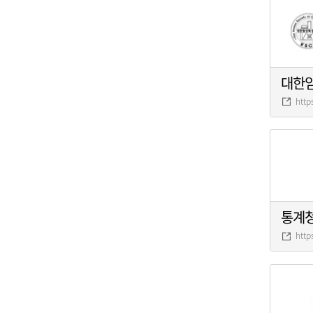
대한
http
통계
http