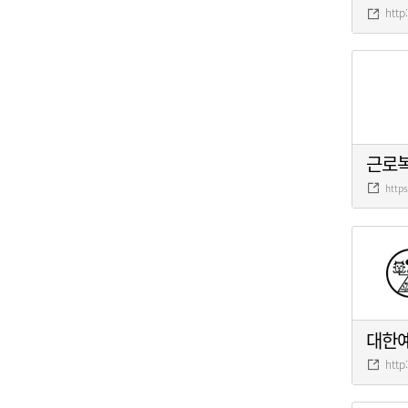
http
근로
http
대한
http