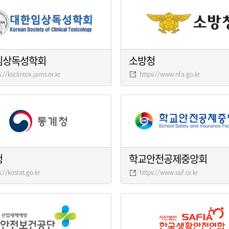
임상독성학회
소방청
s://ksclintox.jams.or.kr
https://www.nfa.go.kr
청
학교안전공제중앙회
s://kostat.go.kr
https://www.ssif.or.kr