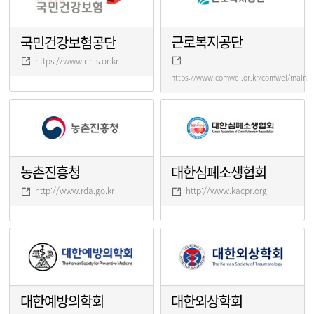
근로복지공단
국민건강보험공단
https://www.nhis.or.kr
https://www.comwel.or.kr/comwel/main.j
농촌진흥청
대한심폐소생협회
http://www.rda.go.kr
http://www.kacpr.org
대한예방의학회
대한외상학회