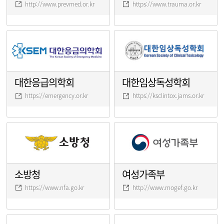
http://www.prevmed.or.kr
https://www.trauma.or.kr
대한응급의학회
대한임상독성학회
https://emergency.or.kr
https://ksclintox.jams.or.kr
소방청
여성가족부
https://www.nfa.go.kr
http://www.mogef.go.kr