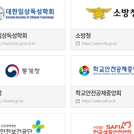
임상독성학회
소방청
s://ksclintox.jams.or.kr
https://www.nfa.go.kr
청
학교안전공제중앙회
s://kostat.go.kr
https://www.ssif.or.kr