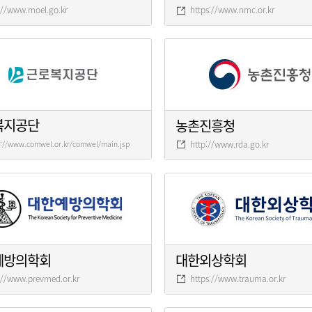
://www.moel.go.kr
https://www.nmc.or.kr
복지공단
농촌진흥청
http://www.rda.go.kr
s://www.comwel.or.kr/comwel/main.jsp
예방의학회
대한외상학회
://www.prevmed.or.kr
https://www.trauma.or.kr