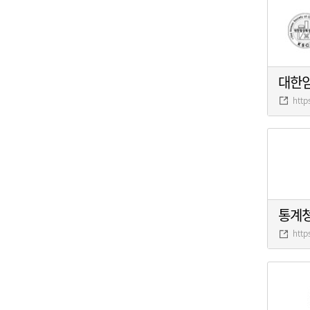
대한
http
통계
http