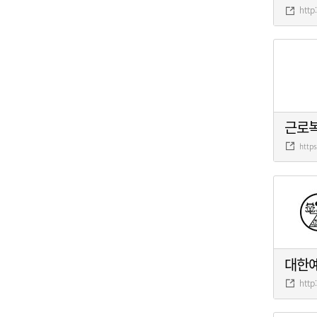
http
근로
http
대한
http