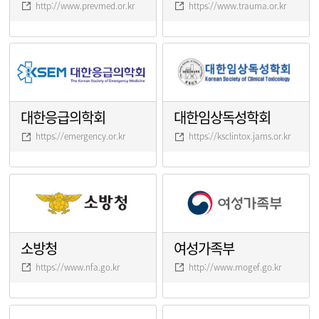
http://www.prevmed.or.kr
https://www.trauma.or.kr
대한응급의학회
대한임상독성학회
https://emergency.or.kr
https://ksclintox.jams.or.kr
소방청
여성가족부
https://www.nfa.go.kr
http://www.mogef.go.kr