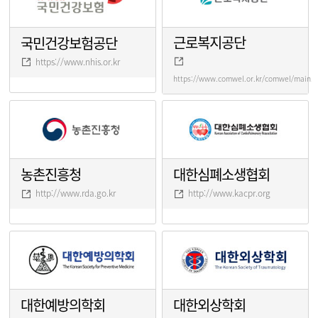
근로복지공단
국민건강보험공단
https://www.nhis.or.kr
https://www.comwel.or.kr/comwel/main.j
농촌진흥청
대한심폐소생협회
http://www.rda.go.kr
http://www.kacpr.org
대한예방의학회
대한외상학회