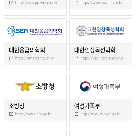
http://www.prevmed.or.kr
https://www.trauma.or.kr
대한응급의학회
대한임상독성학회
https://emergency.or.kr
https://ksclintox.jams.or.kr
소방청
여성가족부
https://www.nfa.go.kr
http://www.mogef.go.kr