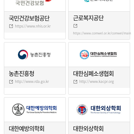
근로복지공단
국민건강보험공단
https://www.nhis.or.kr
https://www.comwel.or.kr/comwel/main.j
농촌진흥청
대한심폐소생협회
http://www.rda.go.kr
http://www.kacpr.org
대한예방의학회
대한외상학회