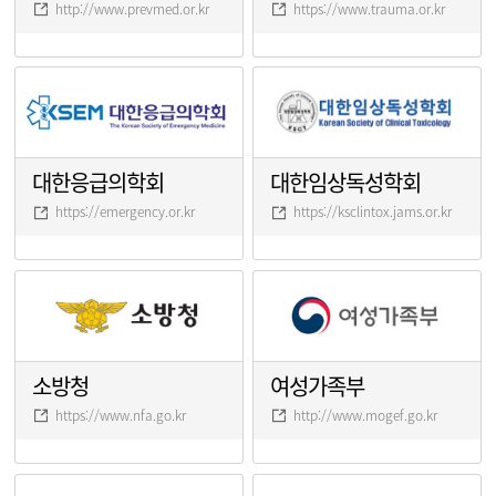
http://www.prevmed.or.kr
https://www.trauma.or.kr
대한응급의학회
대한임상독성학회
https://emergency.or.kr
https://ksclintox.jams.or.kr
소방청
여성가족부
https://www.nfa.go.kr
http://www.mogef.go.kr