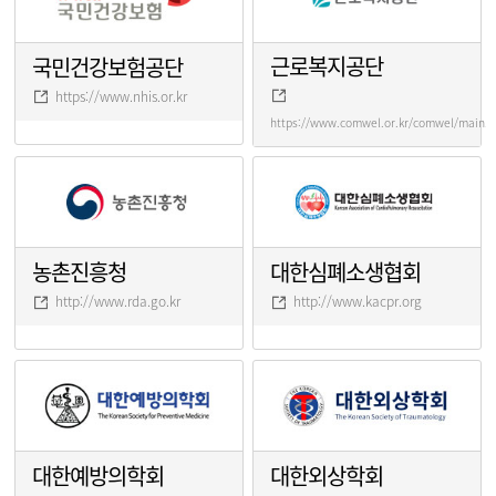
근로복지공단
국민건강보험공단
https://www.nhis.or.kr
https://www.comwel.or.kr/comwel/main.j
농촌진흥청
대한심폐소생협회
http://www.rda.go.kr
http://www.kacpr.org
대한예방의학회
대한외상학회