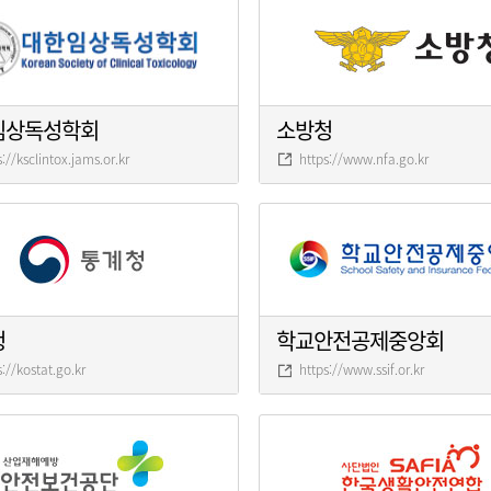
임상독성학회
소방청
s://ksclintox.jams.or.kr
https://www.nfa.go.kr
청
학교안전공제중앙회
s://kostat.go.kr
https://www.ssif.or.kr