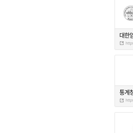
대한
http
통계
http