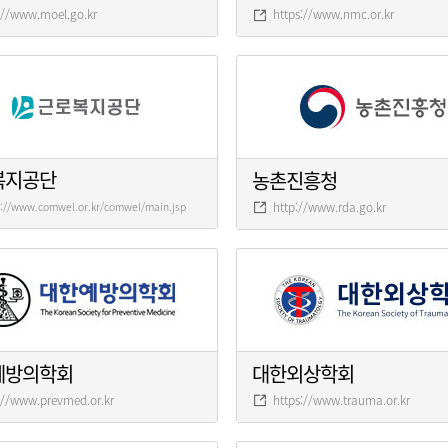
://www.moel.go.kr
https://www.nmc.or.kr
복지공단
농촌진흥청
http://www.rda.go.kr
s://www.comwel.or.kr/comwel/main.jsp
예방의학회
대한외상학회
://www.prevmed.or.kr
https://www.trauma.or.kr