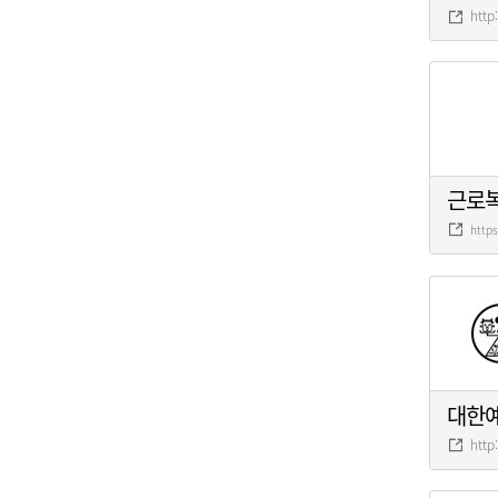
http
근로
http
대한
http