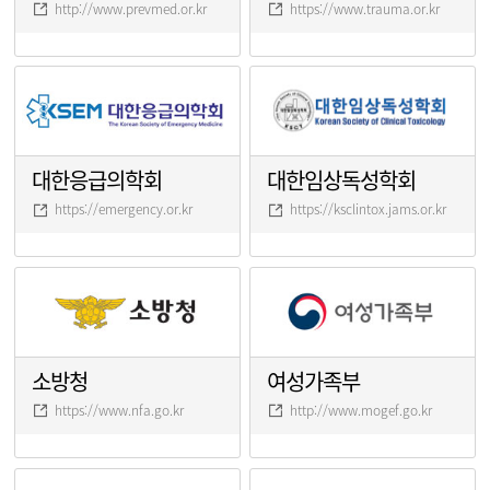
http://www.prevmed.or.kr
https://www.trauma.or.kr
대한응급의학회
대한임상독성학회
https://emergency.or.kr
https://ksclintox.jams.or.kr
소방청
여성가족부
https://www.nfa.go.kr
http://www.mogef.go.kr