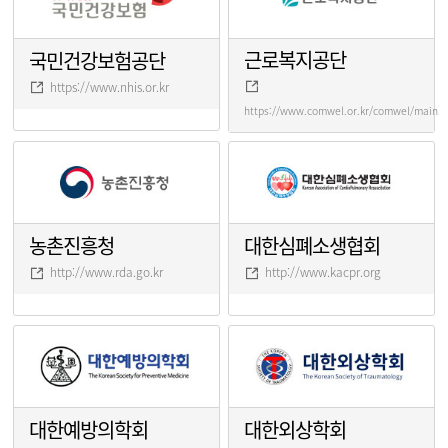
근로복지공단
국민건강보험공단
https://www.nhis.or.kr
https://www.comwel.or.kr/comwel/main.j
농촌진흥청
대한심폐소생협회
http://www.rda.go.kr
http://www.kacpr.org
대한예방의학회
대한외상학회