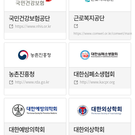
근로복지공단
국민건강보험공단
https://www.nhis.or.kr
https://www.comwel.or.kr/comwel/main.j
농촌진흥청
대한심폐소생협회
http://www.rda.go.kr
http://www.kacpr.org
대한예방의학회
대한외상학회