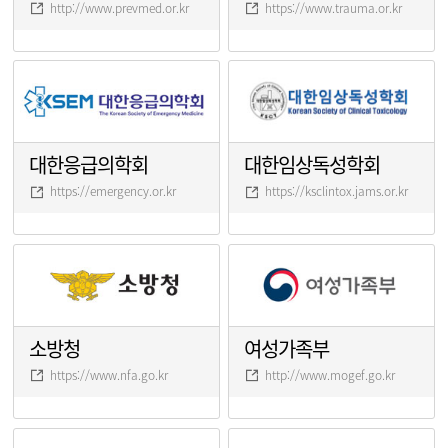
http://www.prevmed.or.kr
https://www.trauma.or.kr
대한응급의학회
대한임상독성학회
https://emergency.or.kr
https://ksclintox.jams.or.kr
소방청
여성가족부
https://www.nfa.go.kr
http://www.mogef.go.kr