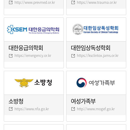
http://www.prevmed.or.kr
https://www.trauma.or.kr
대한응급의학회
대한임상독성학회
https://emergency.or.kr
https://ksclintox.jams.or.kr
소방청
여성가족부
https://www.nfa.go.kr
http://www.mogef.go.kr