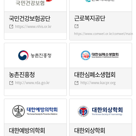
근로복지공단
국민건강보험공단
https://www.nhis.or.kr
https://www.comwel.or.kr/comwel/main.j
농촌진흥청
대한심폐소생협회
http://www.rda.go.kr
http://www.kacpr.org
대한예방의학회
대한외상학회