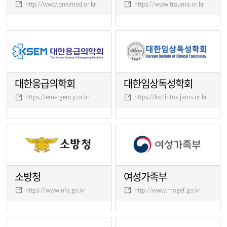
http://www.prevmed.or.kr
https://www.trauma.or.kr
대한응급의학회
대한임상독성학회
https://emergency.or.kr
https://ksclintox.jams.or.kr
소방청
여성가족부
https://www.nfa.go.kr
http://www.mogef.go.kr