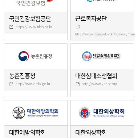
근로복지공단
국민건강보험공단
https://www.nhis.or.kr
https://www.comwel.or.kr/comwel/main.j
농촌진흥청
대한심폐소생협회
http://www.rda.go.kr
http://www.kacpr.org
대한예방의학회
대한외상학회