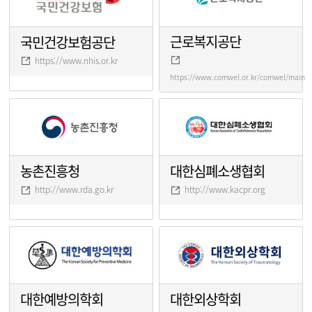
근로복지공단
국민건강보험공단
https://www.nhis.or.kr
https://www.comwel.or.kr/comwel/main.j
농촌진흥청
대한심폐소생협회
http://www.rda.go.kr
http://www.kacpr.org
대한예방의학회
대한외상학회