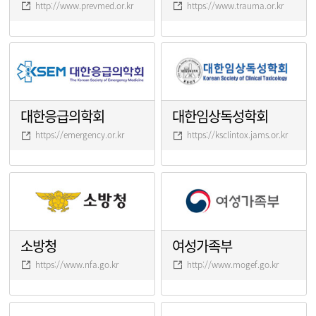
http://www.prevmed.or.kr
https://www.trauma.or.kr
대한응급의학회
대한임상독성학회
https://emergency.or.kr
https://ksclintox.jams.or.kr
소방청
여성가족부
https://www.nfa.go.kr
http://www.mogef.go.kr