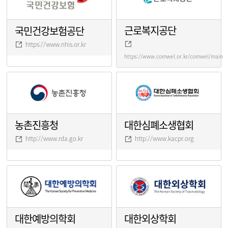
근로복지공단
국민건강보험공단
https://www.nhis.or.kr
https://www.comwel.or.kr/comwel/main.j
농촌진흥청
대한심폐소생협회
http://www.rda.go.kr
http://www.kacpr.org
대한예방의학회
대한외상학회