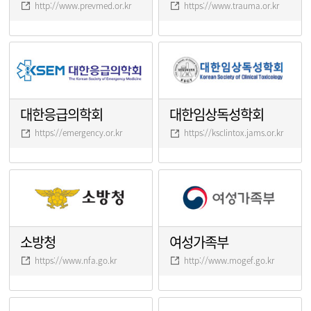
http://www.prevmed.or.kr
https://www.trauma.or.kr
대한응급의학회
대한임상독성학회
https://emergency.or.kr
https://ksclintox.jams.or.kr
소방청
여성가족부
https://www.nfa.go.kr
http://www.mogef.go.kr