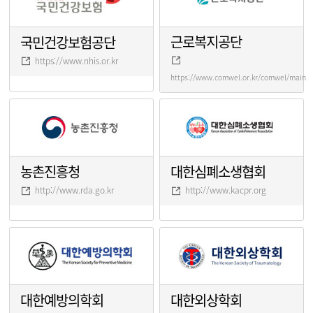
근로복지공단
국민건강보험공단
https://www.nhis.or.kr
https://www.comwel.or.kr/comwel/main.j
농촌진흥청
대한심폐소생협회
http://www.rda.go.kr
http://www.kacpr.org
대한예방의학회
대한외상학회