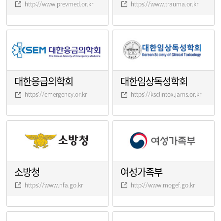
http://www.prevmed.or.kr
https://www.trauma.or.kr
대한응급의학회
대한임상독성학회
https://emergency.or.kr
https://ksclintox.jams.or.kr
소방청
여성가족부
https://www.nfa.go.kr
http://www.mogef.go.kr