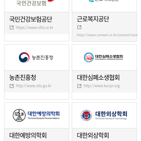
근로복지공단
국민건강보험공단
https://www.nhis.or.kr
https://www.comwel.or.kr/comwel/main.j
농촌진흥청
대한심폐소생협회
http://www.rda.go.kr
http://www.kacpr.org
대한예방의학회
대한외상학회