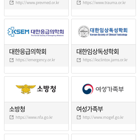
http://www.prevmed.or.kr
https://www.trauma.or.kr
대한응급의학회
대한임상독성학회
https://emergency.or.kr
https://ksclintox.jams.or.kr
소방청
여성가족부
https://www.nfa.go.kr
http://www.mogef.go.kr