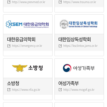
http://www.prevmed.or.kr
https://www.trauma.or.kr
대한응급의학회
대한임상독성학회
https://emergency.or.kr
https://ksclintox.jams.or.kr
소방청
여성가족부
https://www.nfa.go.kr
http://www.mogef.go.kr