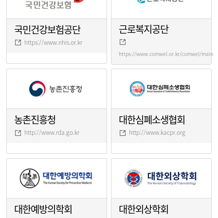
근로복지공단
국민건강보험공단
https://www.nhis.or.kr
https://www.comwel.or.kr/comwel/main.j
농촌진흥청
대한심폐소생협회
http://www.rda.go.kr
http://www.kacpr.org
대한예방의학회
대한외상학회