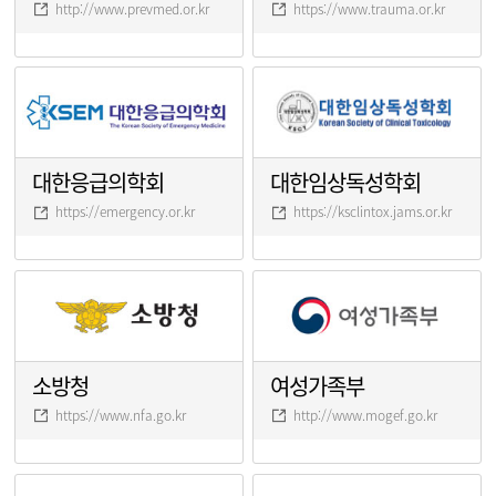
http://www.prevmed.or.kr
https://www.trauma.or.kr
대한응급의학회
대한임상독성학회
https://emergency.or.kr
https://ksclintox.jams.or.kr
소방청
여성가족부
https://www.nfa.go.kr
http://www.mogef.go.kr