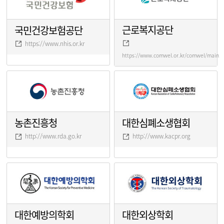
근로복지공단
국민건강보험공단
https://www.nhis.or.kr
https://www.comwel.or.kr/comwel/main.j
농촌진흥청
대한심폐소생협회
http://www.rda.go.kr
http://www.kacpr.org
대한예방의학회
대한외상학회