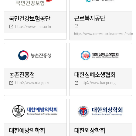
근로복지공단
국민건강보험공단
https://www.nhis.or.kr
https://www.comwel.or.kr/comwel/main.j
농촌진흥청
대한심폐소생협회
http://www.rda.go.kr
http://www.kacpr.org
대한예방의학회
대한외상학회