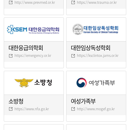
http://www.prevmed.or.kr
https://www.trauma.or.kr
대한응급의학회
대한임상독성학회
https://emergency.or.kr
https://ksclintox.jams.or.kr
소방청
여성가족부
https://www.nfa.go.kr
http://www.mogef.go.kr