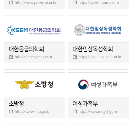
http://www.prevmed.or.kr
https://www.trauma.or.kr
대한응급의학회
대한임상독성학회
https://emergency.or.kr
https://ksclintox.jams.or.kr
소방청
여성가족부
https://www.nfa.go.kr
http://www.mogef.go.kr