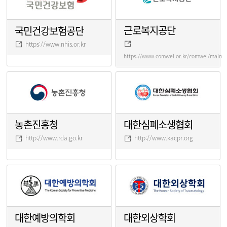
근로복지공단
국민건강보험공단
https://www.nhis.or.kr
https://www.comwel.or.kr/comwel/main.j
농촌진흥청
대한심폐소생협회
http://www.rda.go.kr
http://www.kacpr.org
대한예방의학회
대한외상학회