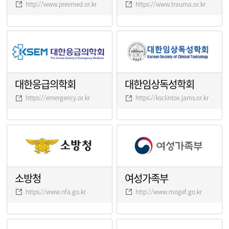
http://www.prevmed.or.kr
https://www.trauma.or.kr
대한응급의학회
대한임상독성학회
https://emergency.or.kr
https://ksclintox.jams.or.kr
소방청
여성가족부
https://www.nfa.go.kr
http://www.mogef.go.kr