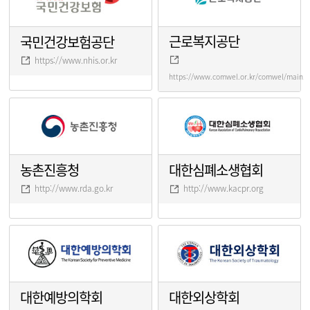
근로복지공단
국민건강보험공단
https://www.nhis.or.kr
https://www.comwel.or.kr/comwel/main.j
농촌진흥청
대한심폐소생협회
http://www.rda.go.kr
http://www.kacpr.org
대한예방의학회
대한외상학회