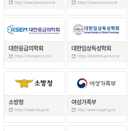
http://www.prevmed.or.kr
https://www.trauma.or.kr
대한응급의학회
대한임상독성학회
https://emergency.or.kr
https://ksclintox.jams.or.kr
소방청
여성가족부
https://www.nfa.go.kr
http://www.mogef.go.kr