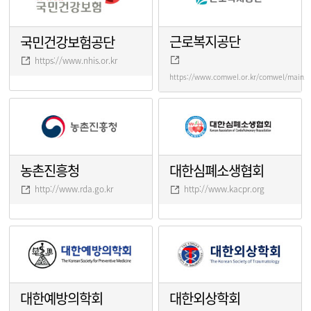
근로복지공단
국민건강보험공단
https://www.nhis.or.kr
https://www.comwel.or.kr/comwel/main.j
농촌진흥청
대한심폐소생협회
http://www.rda.go.kr
http://www.kacpr.org
대한예방의학회
대한외상학회