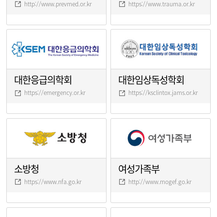
http://www.prevmed.or.kr
https://www.trauma.or.kr
대한응급의학회
대한임상독성학회
https://emergency.or.kr
https://ksclintox.jams.or.kr
소방청
여성가족부
https://www.nfa.go.kr
http://www.mogef.go.kr