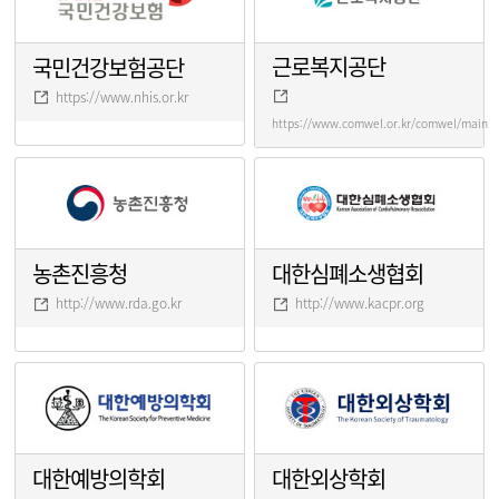
근로복지공단
국민건강보험공단
https://www.nhis.or.kr
https://www.comwel.or.kr/comwel/main.j
농촌진흥청
대한심폐소생협회
http://www.rda.go.kr
http://www.kacpr.org
대한예방의학회
대한외상학회