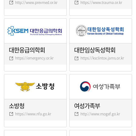
http://www.prevmed.or.kr
https://www.trauma.or.kr
대한응급의학회
대한임상독성학회
https://emergency.or.kr
https://ksclintox.jams.or.kr
소방청
여성가족부
https://www.nfa.go.kr
http://www.mogef.go.kr