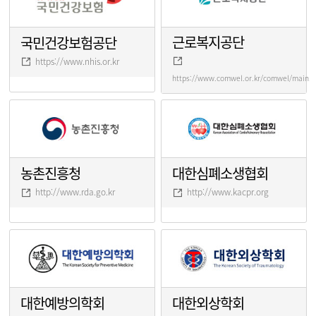
근로복지공단
국민건강보험공단
https://www.nhis.or.kr
https://www.comwel.or.kr/comwel/main.j
농촌진흥청
대한심폐소생협회
http://www.rda.go.kr
http://www.kacpr.org
대한예방의학회
대한외상학회