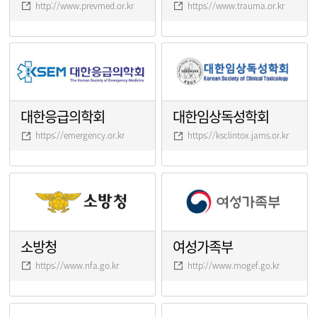
http://www.prevmed.or.kr
https://www.trauma.or.kr
대한응급의학회
대한임상독성학회
https://emergency.or.kr
https://ksclintox.jams.or.kr
소방청
여성가족부
https://www.nfa.go.kr
http://www.mogef.go.kr