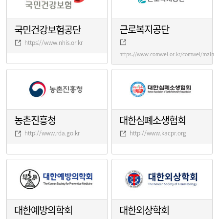
근로복지공단
국민건강보험공단
https://www.nhis.or.kr
https://www.comwel.or.kr/comwel/main.j
농촌진흥청
대한심폐소생협회
http://www.rda.go.kr
http://www.kacpr.org
대한예방의학회
대한외상학회