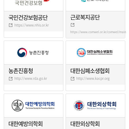
근로복지공단
국민건강보험공단
https://www.nhis.or.kr
https://www.comwel.or.kr/comwel/main.j
농촌진흥청
대한심폐소생협회
http://www.rda.go.kr
http://www.kacpr.org
대한예방의학회
대한외상학회