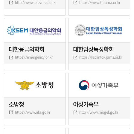
http://www.prevmed.or.kr
https://www.trauma.or.kr
대한응급의학회
대한임상독성학회
https://emergency.or.kr
https://ksclintox.jams.or.kr
소방청
여성가족부
https://www.nfa.go.kr
http://www.mogef.go.kr