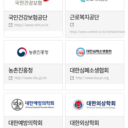
근로복지공단
국민건강보험공단
https://www.nhis.or.kr
https://www.comwel.or.kr/comwel/main.j
농촌진흥청
대한심폐소생협회
http://www.rda.go.kr
http://www.kacpr.org
대한예방의학회
대한외상학회