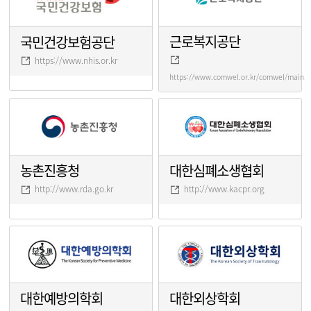
근로복지공단
국민건강보험공단
https://www.nhis.or.kr
https://www.comwel.or.kr/comwel/main.j
농촌진흥청
대한심폐소생협회
http://www.rda.go.kr
http://www.kacpr.org
대한예방의학회
대한외상학회