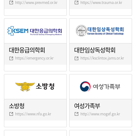
http://www.prevmed.or.kr
https://www.trauma.or.kr
대한응급의학회
대한임상독성학회
https://emergency.or.kr
https://ksclintox.jams.or.kr
소방청
여성가족부
https://www.nfa.go.kr
http://www.mogef.go.kr