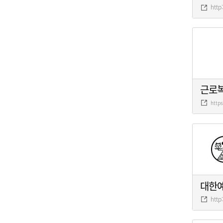
http
근로
http
대한
http