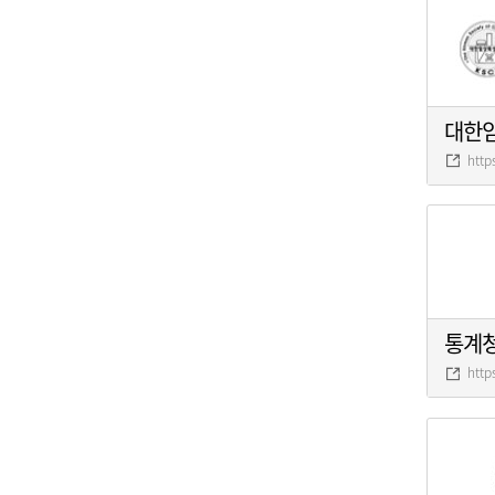
대한
http
통계
http