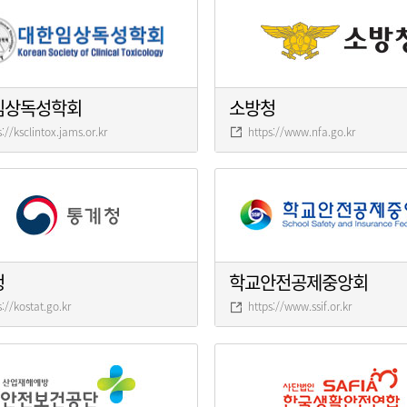
임상독성학회
소방청
s://ksclintox.jams.or.kr
https://www.nfa.go.kr
청
학교안전공제중앙회
s://kostat.go.kr
https://www.ssif.or.kr