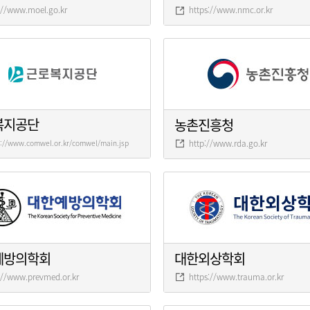
://www.moel.go.kr
https://www.nmc.or.kr
복지공단
농촌진흥청
http://www.rda.go.kr
s://www.comwel.or.kr/comwel/main.jsp
예방의학회
대한외상학회
://www.prevmed.or.kr
https://www.trauma.or.kr