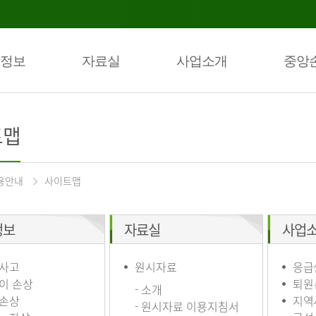
정보
자료실
사업소개
중앙
트맵
용안내
사이트맵
정보
자료실
사업
사고
원시자료
응급
이 손상
퇴원
- 소개
손상
지역
- 원시자료 이용지침서