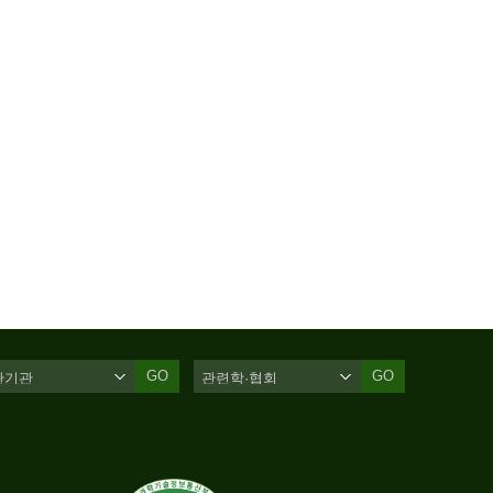
GO
GO