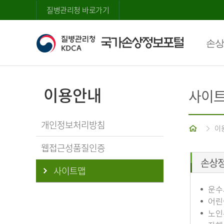
질병관리청 바로가기
손상
이용안내
사이
개인정보처리방침
홈
이
웹접근성품질인증
손상
사이트맵
운수
어린
노인