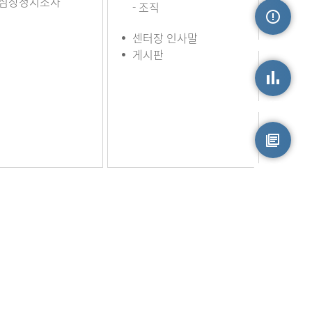
심장정지조사
- 조직
센터장 인사말
손상정보
게시판
손상통계
원시자료