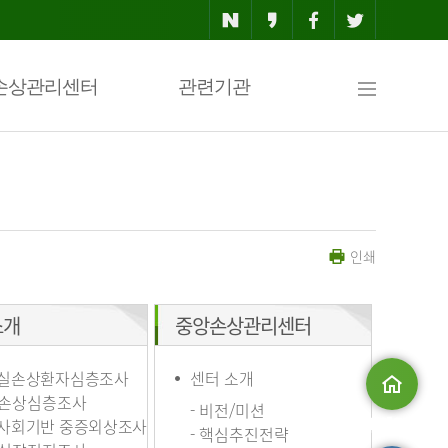
사
손상관리센터
관련기관
이
인쇄
트
소개
중앙손상관리센터
맵
실손상환자심층조사
센터 소개
손상심층조사
- 비전/미션
사회기반 중증외상조사
메인으로
- 핵심추진전략