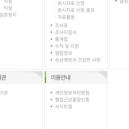
ㆍ자살
급성
- 원시자료 신청
ㆍ타살
- 원시자료 신청 결과
심장정지
- 자료활용
조사표
조사지침서
통계집
수칙 및 지침
알림정보
손상예방과 건강한 사회
기관
이용안내
기관
개인정보처리방침
웹접근성품질인증
사이트맵