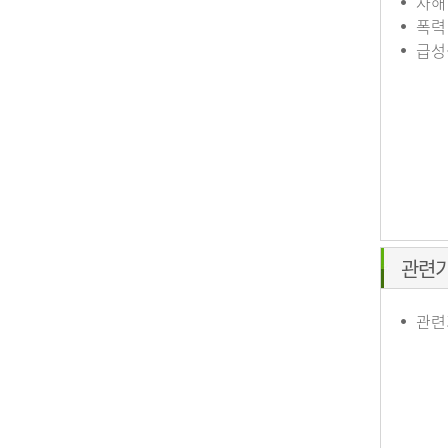
자해
폭력
급성
관련
관련