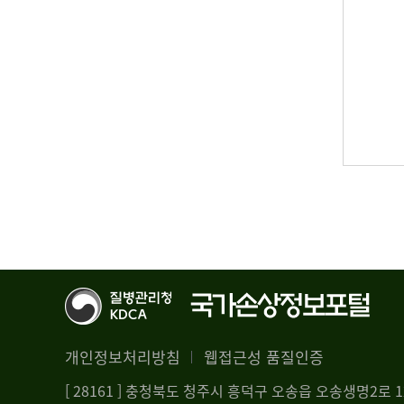
개인정보처리방침
웹접근성 품질인증
[ 28161 ] 충청북도 청주시 흥덕구 오송읍 오송생명2로