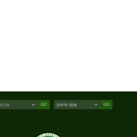
GO
GO