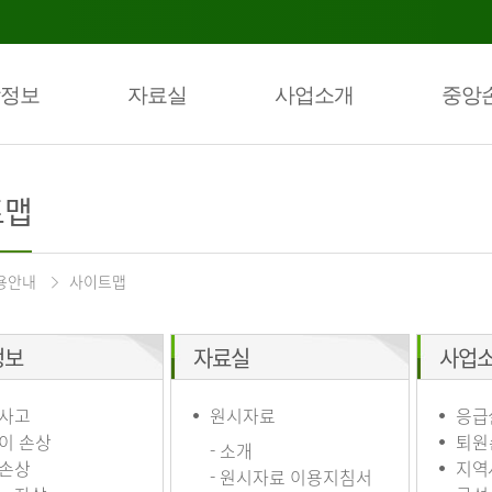
정보
자료실
사업소개
중앙
트맵
용안내
사이트맵
정보
자료실
사업
사고
원시자료
응급
이 손상
퇴원
- 소개
손상
지역
- 원시자료 이용지침서