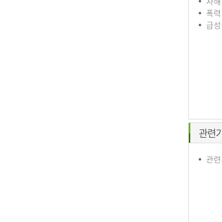
자해
폭력
급성
관련
관련