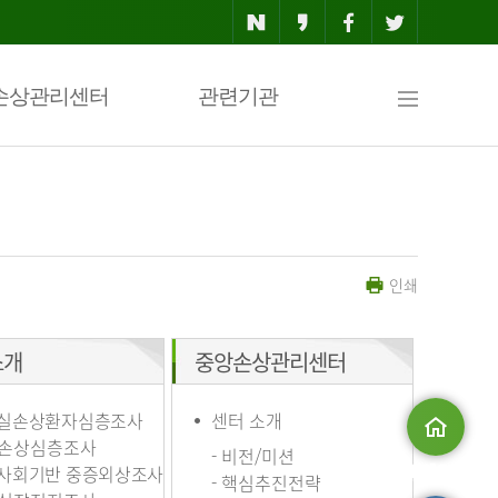
사
손상관리센터
관련기관
이
인쇄
트
소개
중앙손상관리센터
맵
실손상환자심층조사
센터 소개
손상심층조사
- 비전/미션
사회기반 중증외상조사
메인으로
- 핵심추진전략