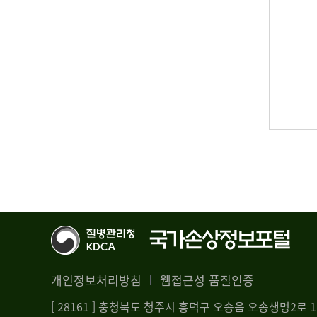
개인정보처리방침
웹접근성 품질인증
[ 28161 ] 충청북도 청주시 흥덕구 오송읍 오송생명2로