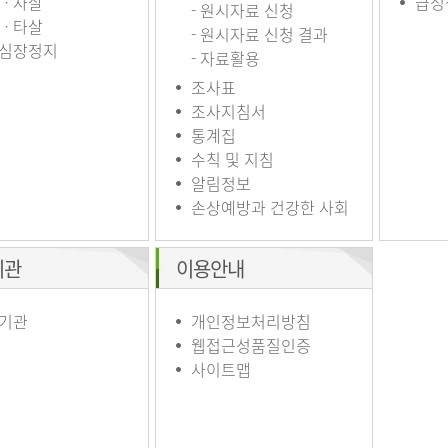
ㆍ자살
급성
- 원시자료 신청
ㆍ타살
- 원시자료 신청 결과
심장정지
- 자료활용
조사표
조사지침서
통계집
수칙 및 지침
알림정보
손상예방과 건강한 사회
기관
이용안내
기관
개인정보처리방침
웹접근성품질인증
사이트맵