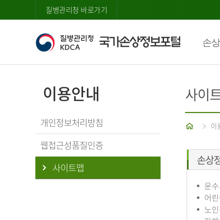
질병관리청 바로가기
손상
이용안내
사이
개인정보처리방침
홈
이
웹접근성품질인증
손상
사이트맵
운수
어린
노인