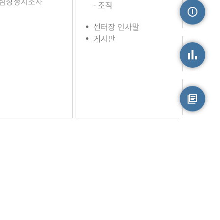
심장정지조사
- 조직
센터장 인사말
손상정보
게시판
손상통계
원시자료