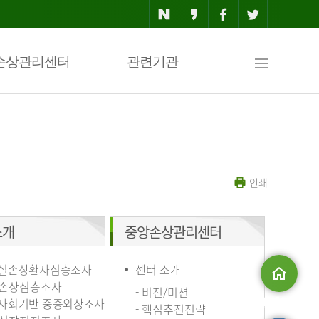
사
손상관리센터
관련기관
이
인쇄
트
소개
중앙손상관리센터
맵
실손상환자심층조사
센터 소개
손상심층조사
- 비전/미션
사회기반 중증외상조사
메인으로
- 핵심추진전략