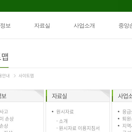
정보
자료실
사업소개
중앙
트맵
용안내
사이트맵
정보
자료실
사업
사고
원시자료
응급
이 손상
퇴원
- 소개
손상
지역
- 원시자료 이용지침서