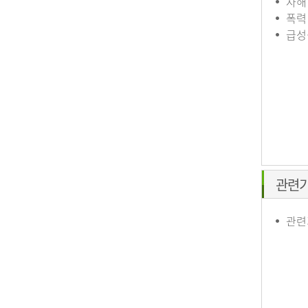
자해
폭력
급성
관련
관련