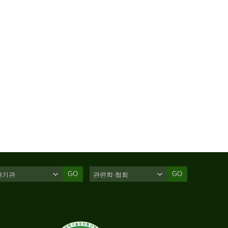
GO
GO