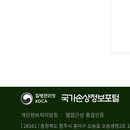
개인정보처리방침
웹접근성 품질인증
[ 28161 ] 충청북도 청주시 흥덕구 오송읍 오송생명2로