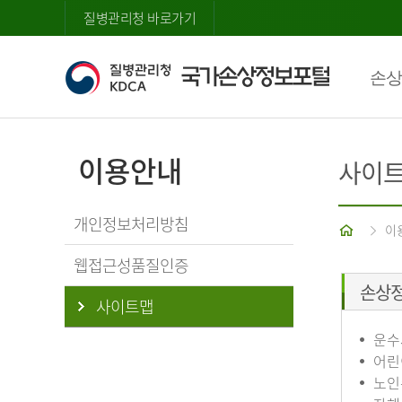
질병관리청 바로가기
손상
이용안내
사이
개인정보처리방침
홈
이
웹접근성품질인증
손상
사이트맵
운수
어린
노인