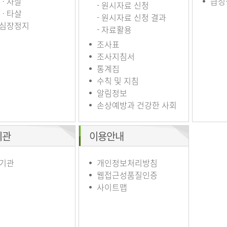
ㆍ자살
급성
- 원시자료 신청
ㆍ타살
- 원시자료 신청 결과
심장정지
- 자료활용
조사표
조사지침서
통계집
수칙 및 지침
알림정보
손상예방과 건강한 사회
기관
이용안내
기관
개인정보처리방침
웹접근성품질인증
사이트맵