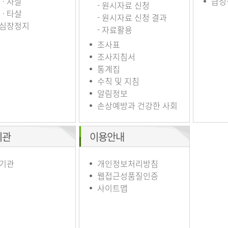
ㆍ자살
급성
- 원시자료 신청
ㆍ타살
- 원시자료 신청 결과
심장정지
- 자료활용
조사표
조사지침서
통계집
수칙 및 지침
알림정보
손상예방과 건강한 사회
기관
이용안내
기관
개인정보처리방침
웹접근성품질인증
사이트맵