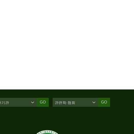
GO
GO