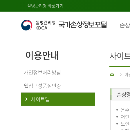
질병관리청 바로가기
손상
이용안내
사이
개인정보처리방침
홈
이
웹접근성품질인증
손상
사이트맵
운수
어린
노인