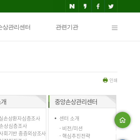
사
손상관리센터
관련기관
이
인쇄
트
소개
중앙손상관리센터
맵
실손상환자심층조사
센터 소개
손상심층조사
- 비전/미션
사회기반 중증외상조사
메인으로
- 핵심추진전략