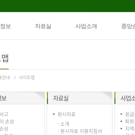
정보
자료실
사업소개
중앙
트맵
용안내
사이트맵
정보
자료실
사업
사고
원시자료
응급
이 손상
퇴원
- 소개
손상
지역
- 원시자료 이용지침서