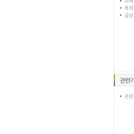
자해
폭력
급성
관련
관련