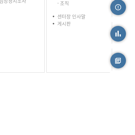
심장정지조사
- 조직
센터장 인사말
손상정보
게시판
손상통계
원시자료