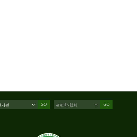
GO
GO