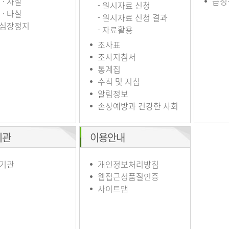
ㆍ자살
급성
- 원시자료 신청
ㆍ타살
- 원시자료 신청 결과
심장정지
- 자료활용
조사표
조사지침서
통계집
수칙 및 지침
알림정보
손상예방과 건강한 사회
기관
이용안내
기관
개인정보처리방침
웹접근성품질인증
사이트맵