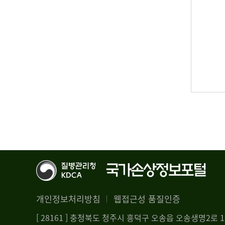
개인정보처리방침
웹접근성 품질인증
[ 28161 ] 충청북도 청주시 흥덕구 오송읍 오송생명2로