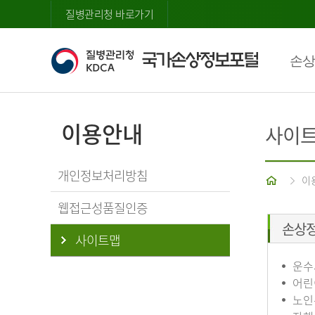
질병관리청 바로가기
손상
이용안내
사이
개인정보처리방침
홈
이
웹접근성품질인증
손상
사이트맵
운수
어린
노인