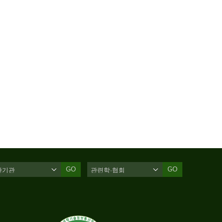
GO
GO