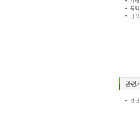
자해
폭력
급성
관련
관련