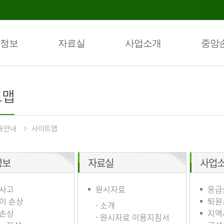
정보
자료실
사업소개
중앙
트맵
용안내
사이트맵
정보
자료실
사업
사고
원시자료
응급
이 손상
퇴원
- 소개
손상
지역
- 원시자료 이용지침서