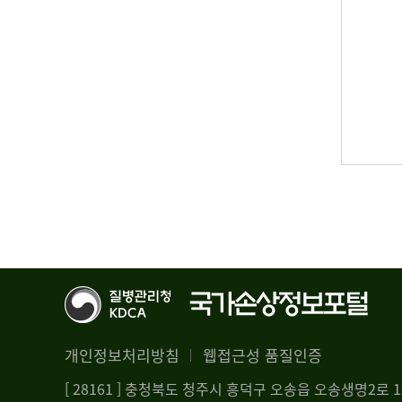
개인정보처리방침
웹접근성 품질인증
[ 28161 ] 충청북도 청주시 흥덕구 오송읍 오송생명2로