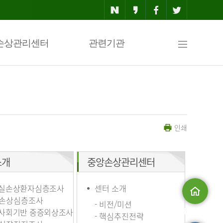
사
손상관리센터
관련기관
이
인쇄
트
소개
중앙손상관리센터
맵
실손상환자심층조사
센터 소개
손상심층조사
- 비전/미션
사회기반 중증외상조사
메인으로
- 핵심추진전략