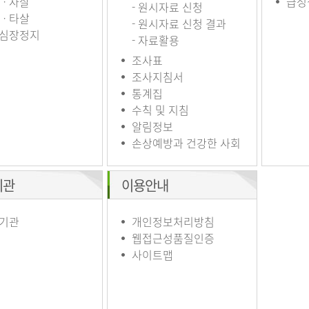
ㆍ자살
급성
- 원시자료 신청
ㆍ타살
- 원시자료 신청 결과
심장정지
- 자료활용
조사표
조사지침서
통계집
수칙 및 지침
알림정보
손상예방과 건강한 사회
기관
이용안내
기관
개인정보처리방침
웹접근성품질인증
사이트맵